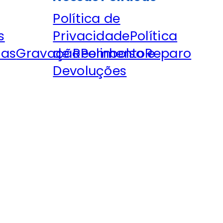
Política de
s
Privacidade
Política
tas
Gravação
de Reembolso e
Polimento
Reparo
Devoluções