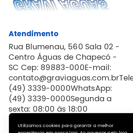
Atendimento
Rua Blumenau, 560 Sala 02 -
Centro Águas de Chapecó -
SC Cep: 89883-000
E-mail:
contato@graviaguas.com.br
Tel
(49) 3339-0000
WhatsApp:
(49) 3339-0000
Segunda a
sexta: 08:00 às 18:00
Pagamento
Utilizamos cookies para garantir a melhor
experiência em nossa loja. Ao navegar pelo loja,