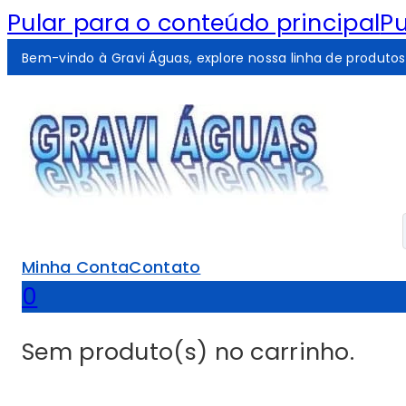
Pular para o conteúdo principal
Pu
Bem-vindo à Gravi Águas, explore nossa linha de produtos
Minha Conta
Contato
0
Sem produto(s) no carrinho.