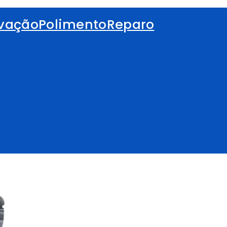
vação
Polimento
Reparo