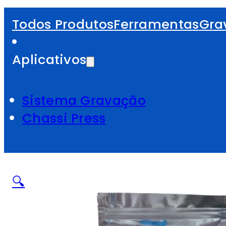
Todos Produtos
Ferramentas
Gra
Aplicativos
Sistema Gravação
Chassi Press
🔍