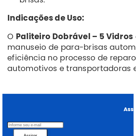
Indicações de Uso:
O
Paliteiro Dobrável – 5 Vidros
manuseio de para-brisas automo
eficiência no processo de reparo 
automotivos e transportadoras e
Assi
Assinar