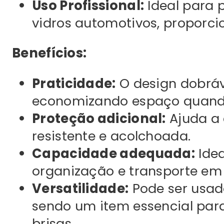
Uso Profissional:
Ideal para 
vidros automotivos, proporci
Benefícios:
Praticidade:
O design dobráve
economizando espaço quando
Proteção adicional:
Ajuda a 
resistente e acolchoada.
Capacidade adequada:
Idea
organização e transporte em o
Versatilidade:
Pode ser usado
sendo um item essencial para
brisas.