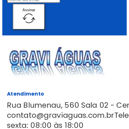
Assinar
Atendimento
Rua Blumenau, 560 Sala 02 - C
contato@graviaguas.com.br
Tel
sexta: 08:00 às 18:00