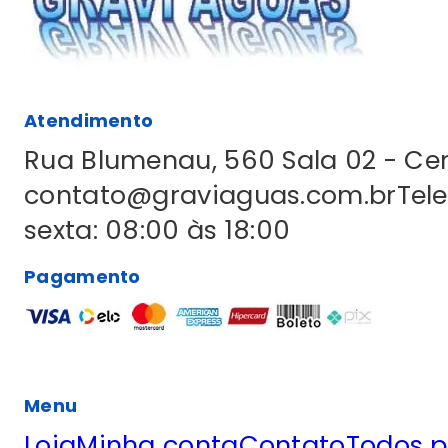
Atendimento
Rua Blumenau, 560 Sala 02 - C
contato@graviaguas.com.br
Tel
sexta: 08:00 às 18:00
Pagamento
Menu
Loja
Minha conta
Contato
Todos p