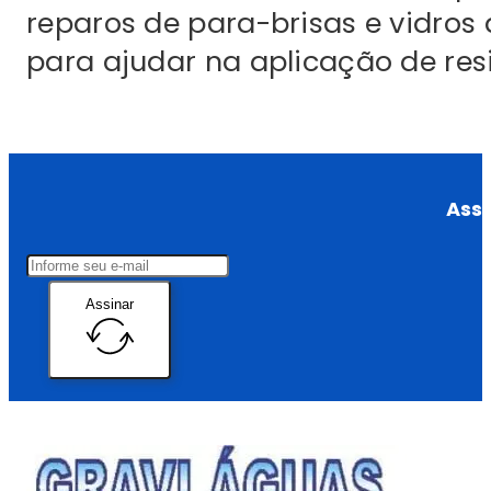
reparos de para-brisas e vidros 
para ajudar na aplicação de resi
Assi
Assinar